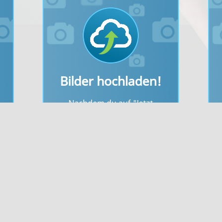
Bilder hochladen!
Nachdem du auf "Jetzt
Ich stimme zu
hochladen" gedrückt hast, wird
s
dein Bild vom System überprüft.
n"
Bitte beachte die Vorgaben zur
Dateigröße und den erlaubten
e
Bildformaten.