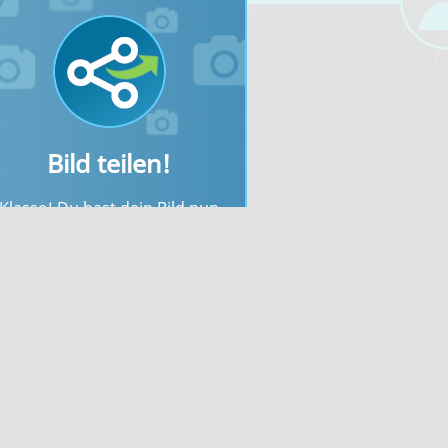
Bild teilen!
Klasse! Du hast dein Bild nun
erfolgreich hochgeladen. Jetzt
kannst du nach dem
Bilderupload dein Foto sofort
inbinden oder mit den einfach
gestalteten Links mit deinen
Freunden teilen.