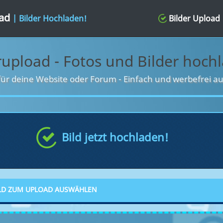
oad
| Bilder Hochladen!
Bilder Upload
rupload - Fotos und Bilder hoch
für deine Website oder Forum
-
Einfach und werbefrei au
Bild jetzt hochladen!
LD ZUM UPLOAD AUSWÄHLEN