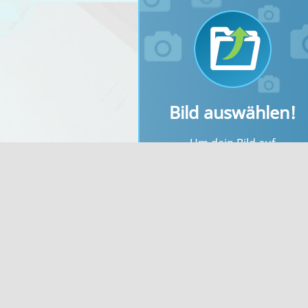
Bild auswählen!
Um dein Bild auf
bilderupload.org
kostenlos
hochzuladen, wähle als erste
dein Bild unter "Bild auswähle
aus.