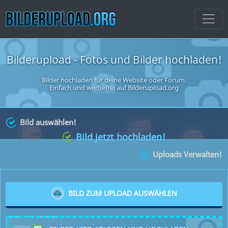
Bilderupload - Fotos und Bilder hochladen!
Bilder hochladen für deine Website oder Forum
.
Einfach und werbefrei auf Bilderupload.org
Bild auswählen!
Bild jetzt hochladen!
Uploads Verwalten!
BILD ZUM UPLOAD AUSWÄHLEN