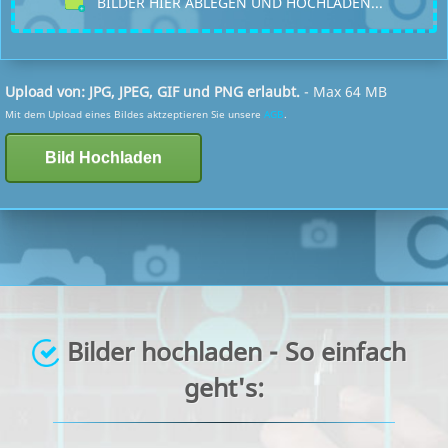
BILDER HIER ABLEGEN UND HOCHLADEN...
Upload von: JPG, JPEG, GIF und PNG erlaubt.
- Max 64 MB
Mit dem Upload eines Bildes aktzeptieren Sie unsere
AGB
.
Bilder hochladen - So einfach
geht's: