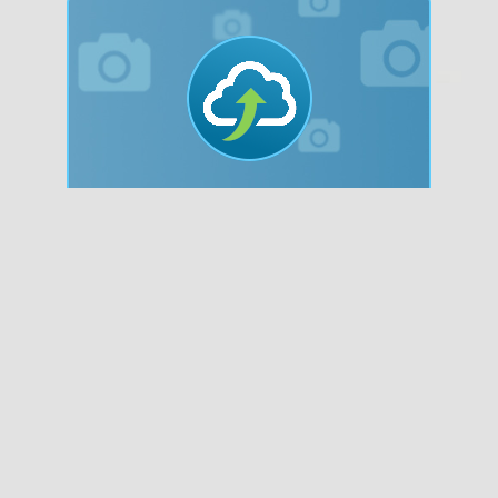
Bilder hochladen!
Nachdem du auf "Jetzt hochladen"
gedrückt hast, wird dein Bild vom
System überprüft. Bitte beachte die
Vorgaben zur Dateigröße und den
erlaubten Bildformaten.