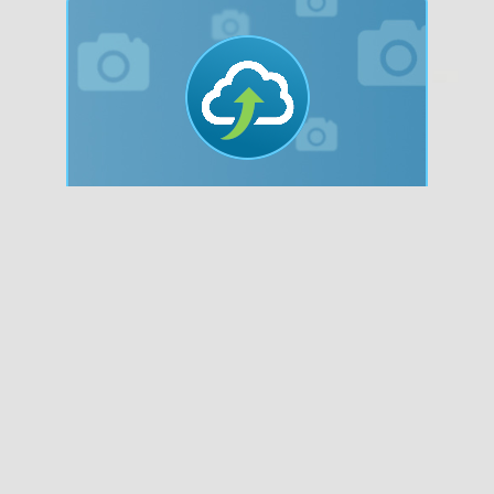
Bilder hochladen!
Nachdem du auf "Jetzt hochladen"
Ich stimme zu
gedrückt hast, wird dein Bild vom
System überprüft. Bitte beachte die
Vorgaben zur Dateigröße und den
erlaubten Bildformaten.