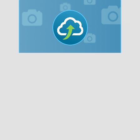
Bilder hochladen!
Nachdem du auf "Jetzt hochladen"
gedrückt hast, wird dein Bild vom
System überprüft. Bitte beachte die
Ich stimme zu
Vorgaben zur Dateigröße und den
erlaubten Bildformaten.