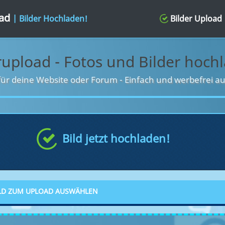
oad
| Bilder Hochladen!
Bilder Upload
rupload - Fotos und Bilder hoch
für deine Website oder Forum
-
Einfach und werbefrei au
Bild jetzt hochladen!
LD ZUM UPLOAD AUSWÄHLEN