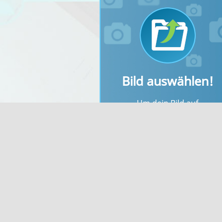
Bild auswählen!
Um dein Bild auf
bilderupload.org
kostenlos
hochzuladen, wähle als erste
dein Bild unter "Bild auswähle
aus.