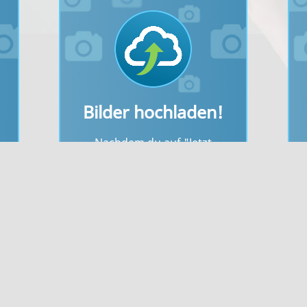
Bilder hochladen!
Nachdem du auf "Jetzt
hochladen" gedrückt hast, wird
Ich stimme zu
s
dein Bild vom System überprüft.
n"
Bitte beachte die Vorgaben zur
Dateigröße und den erlaubten
e
Bildformaten.