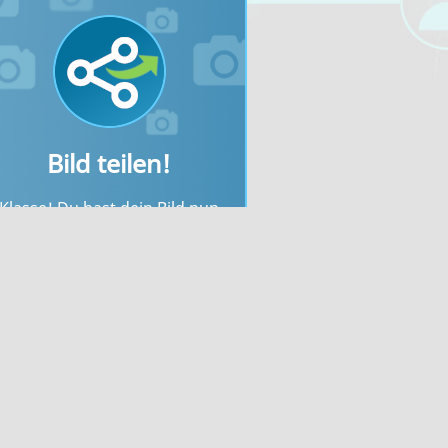
Bild teilen!
Klasse! Du hast dein Bild nun
erfolgreich hochgeladen. Jetzt
kannst du nach dem
Bilderupload dein Foto sofort
inbinden oder mit den einfach
gestalteten Links mit deinen
Freunden teilen.