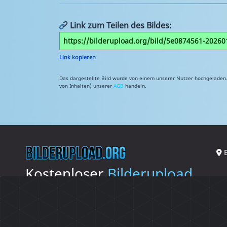
Link zum Teilen des Bildes:
Link kopieren
Das dargestellte Bild wurde von einem unserer Nutzer hochgeladen. 
von Inhalten) unserer
AGB
handeln.
E
Kostenloser
Bilderupload
Bilder hochladen
|
Über uns
|
FAQ/AGB
|
Datenschutz
|
Impressum