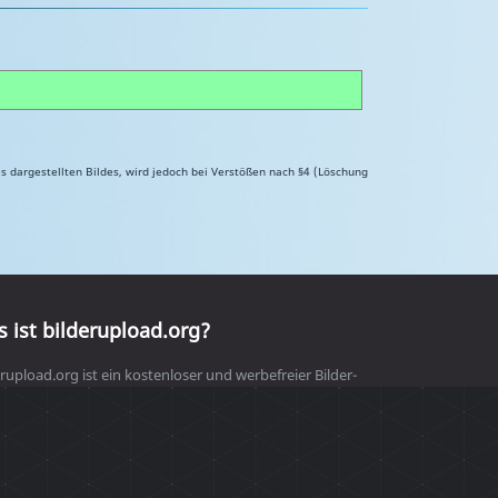
s dargestellten Bildes, wird jedoch bei Verstößen nach §4 (Löschung
 ist bilderupload.org?
rupload.org ist ein kostenloser und werbefreier Bilder-
Foto-Upload-Dienst. Unsere Plattform ermöglicht es dir,
ell und einfach Bilder hochzuladen, zu teilen und in Foren
 mit Freunden zu verlinken. Nutze unseren sicheren und
tzerfreundlichen Bilderupload-Service, um deine Fotos
e zu speichern und zu teilen.