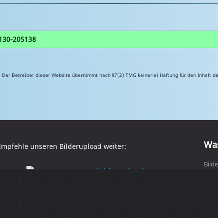
Der Betreiber dieser Website übernimmt nach §7(2) TMG keinerlei Haftung für den Inhalt de
Was
mpfehle unseren Bilderupload weiter:
Bilde
und 
schn
oder
benu
onlin