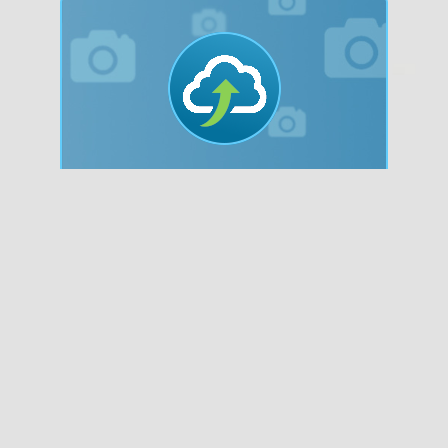
Bilder hochladen!
Nachdem du auf "Jetzt hochladen"
gedrückt hast, wird dein Bild vom
System überprüft. Bitte beachte die
Vorgaben zur Dateigröße und den
erlaubten Bildformaten.