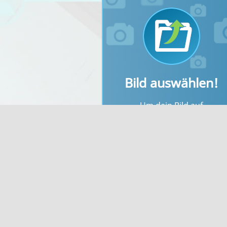
Bild auswählen!
Um dein Bild auf
bilderupload.org
kostenlos
hochzuladen, wähle als erste
dein Bild unter "Bild auswähle
aus.