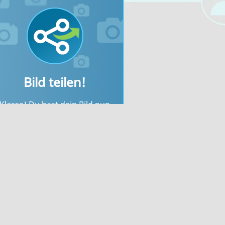
Bild teilen!
Klasse! Du hast dein Bild nun
erfolgreich hochgeladen. Jetzt
kannst du nach dem
Bilderupload dein Foto sofort
inbinden oder mit den einfach
gestalteten Links mit deinen
Freunden teilen.