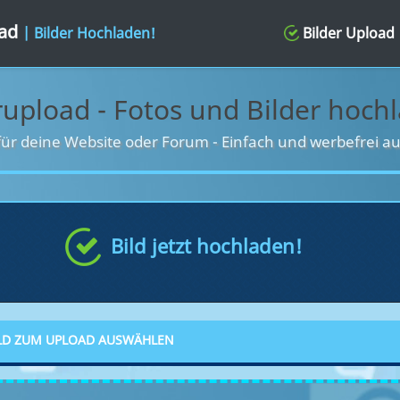
oad
| Bilder Hochladen!
Bilder Upload
rupload - Fotos und Bilder hoch
für deine Website oder Forum
-
Einfach und werbefrei au
Bild jetzt hochladen!
LD ZUM UPLOAD AUSWÄHLEN