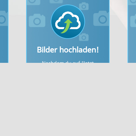
Bilder hochladen!
Ich stimme zu
Nachdem du auf "Jetzt
hochladen" gedrückt hast, wird
s
dein Bild vom System überprüft.
n"
Bitte beachte die Vorgaben zur
Dateigröße und den erlaubten
e
Bildformaten.