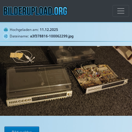
Hochgeladen am:
11.12.2025
Dateiname:
a3f378816-100062299.jpg