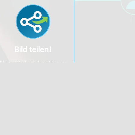
Bild teilen!
Klasse! Du hast dein Bild nun
erfolgreich hochgeladen. Jetzt
kannst du nach dem
Bilderupload dein Foto sofort
inbinden oder mit den einfach
gestalteten Links mit deinen
Freunden teilen.