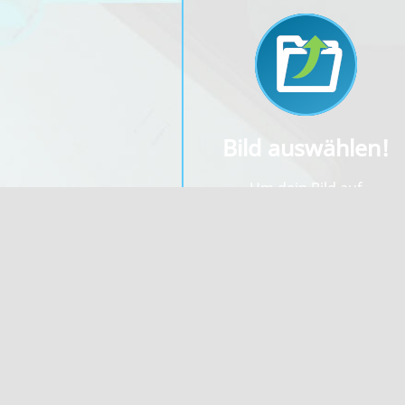
Bild auswählen!
Um dein Bild auf
bilderupload.org
kostenlos
hochzuladen, wähle als erste
dein Bild unter "Bild auswähle
aus.