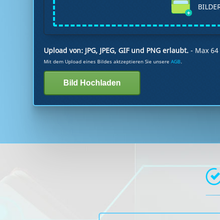
BILDER
Upload von: JPG, JPEG, GIF und PNG erlaubt.
- Max 6
Mit dem Upload eines Bildes aktzeptieren Sie unsere
AGB
.