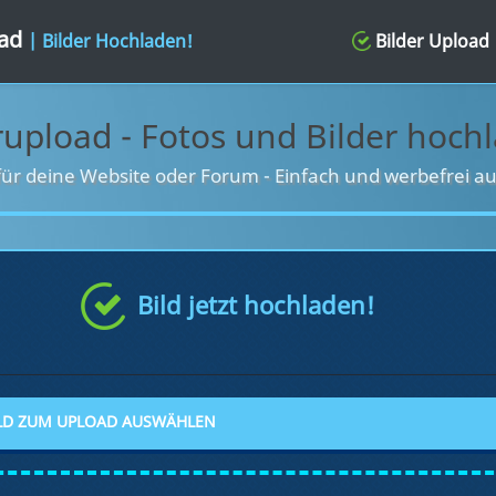
oad
| Bilder Hochladen!
Bilder Upload
rupload - Fotos und Bilder hoch
für deine Website oder Forum
-
Einfach und werbefrei au
Bild jetzt hochladen!
LD ZUM UPLOAD AUSWÄHLEN