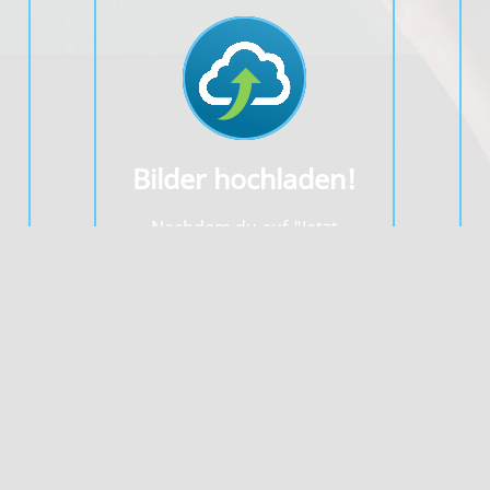
Bilder hochladen!
Nachdem du auf "Jetzt
hochladen" gedrückt hast, wird
s
dein Bild vom System überprüft.
n"
Bitte beachte die Vorgaben zur
Ich stimme zu
Dateigröße und den erlaubten
e
Bildformaten.