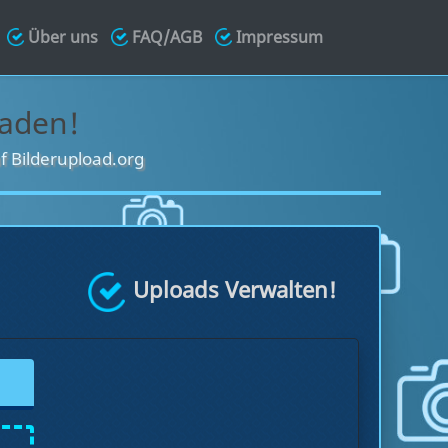
Über uns
FAQ/AGB
Impressum
laden!
f Bilderupload.org
Uploads Verwalten!