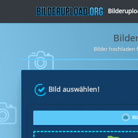
Bilderupl
Bilde
Bilder hochladen 
Bild auswählen!
BI