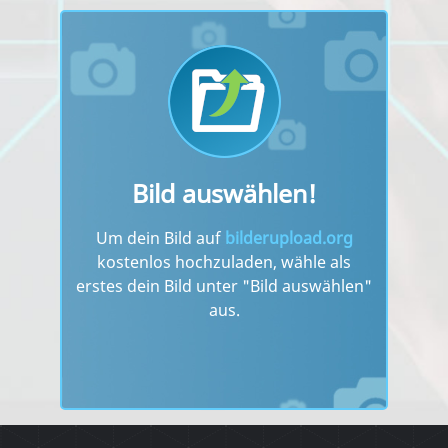
Bild auswählen!
Um dein Bild auf
bilderupload.org
kostenlos hochzuladen, wähle als
erstes dein Bild unter "Bild auswählen"
aus.