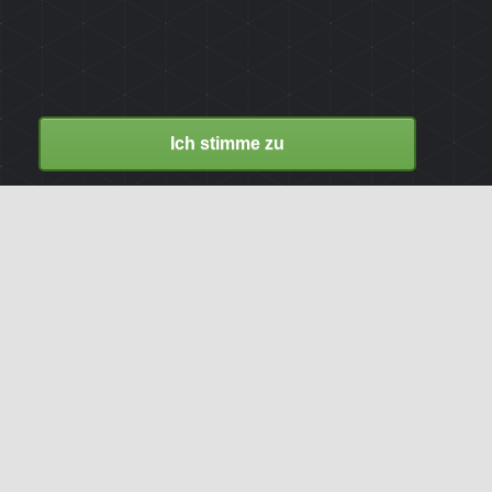
Ich stimme zu
Bilder hochladen!
Nachdem du auf "Jetzt hochladen"
gedrückt hast, wird dein Bild vom
System überprüft. Bitte beachte die
Vorgaben zur Dateigröße und den
erlaubten Bildformaten.